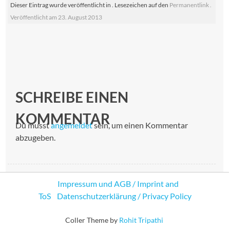
Dieser Eintrag wurde veröffentlicht in . Lesezeichen auf den
Permanentlink
.
Veröffentlicht am
23. August 2013
Post
navigation
SCHREIBE EINEN
KOMMENTAR
Du musst
angemeldet
sein, um einen Kommentar
abzugeben.
Impressum und AGB / Imprint and
ToS
Datenschutzerklärung / Privacy Policy
Coller Theme by
Rohit Tripathi